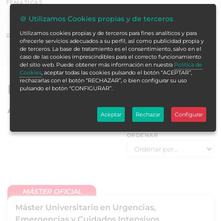
TEMÁTICAS
🍪 Utilizamos Cookies propias y de terceros
Utilizamos cookies propias y de terceros para fines analíticos y para
DURACIÓN EN HORAS
ofrecerle servicios adecuados a su perfil, así como publicidad propia y
de terceros. La base de tratamiento es el consentimiento, salvo en el
Buscar ▶
caso de las cookies imprescindibles para el correcto funcionamiento
del sitio web. Puede obtener más información en nuestra
Política de
Cookies
, aceptar todas las cookies pulsando el botón “ACEPTAR”,
rechazarlas con el botón “RECHAZAR”, o bien configurar su uso
Máster oficiales de Formación
pulsando el botón “CONFIGURAR”.
Alcalá
Aceptar
Rechazar
Configurar
ORDENAR
MÁSTER OFICIAL
Máster Universitario en Urgencias,
Emergencias y Cuidados Intensivos