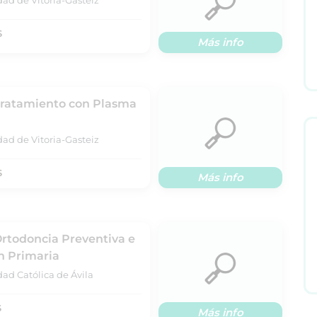
dad de Vitoria-Gasteiz
S
Más info
 Tratamiento con Plasma
dad de Vitoria-Gasteiz
S
Más info
Ortodoncia Preventiva e
n Primaria
ad Católica de Ávila
S
Más info