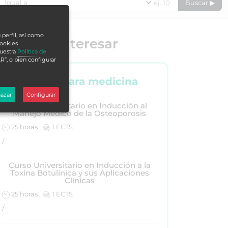
Buscar ▶
 perfil, así como
e puede interesar
cookies
nuestra
Política de
R”, o bien configurar
Cursos para medicina
azar
Configurar
Curso Universitario en Inducción al
Manejo Médico de la Osteoporosis
25 horas
1 ECTS
/
Curso Universitario en Inducción a la
Toxina Botulínica y sus Aplicaciones
Clínicas
25 horas
1 ECTS
/