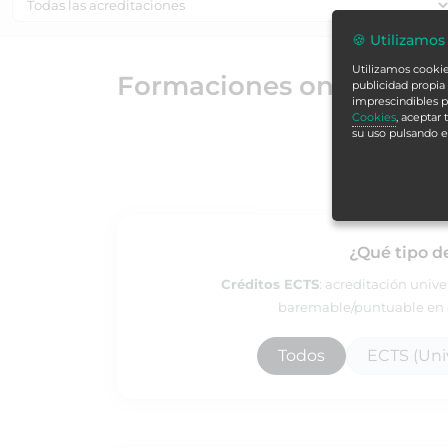
🍪 Utilizamos
Utilizamos cookies
Formaciones online par
publicidad propia 
imprescindibles p
Cookies
, aceptar
su uso pulsando 
¿Qué tipo d
Créditos ECTS
: acreditación univ
baremable/puntuable en e
Todos
ECTS (Univ