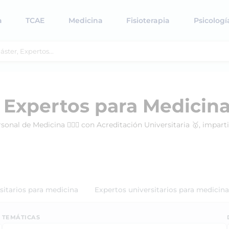
a
TCAE
Medicina
Fisioterapia
Psicologí
 Expertos para Medicina
rsonal de Medicina 👨🏻‍⚕️ con Acreditación Universitaria 🥇, impa
rsitarios para medicina
Expertos universitarios para medicina
TEMÁTICAS