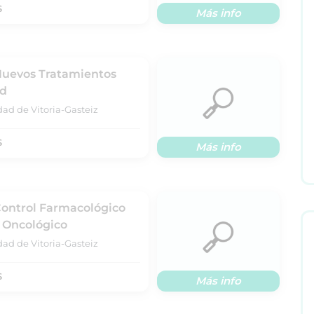
S
Más info
 Nuevos Tratamientos
ad
dad de Vitoria-Gasteiz
S
Más info
Control Farmacológico
e Oncológico
dad de Vitoria-Gasteiz
S
Más info