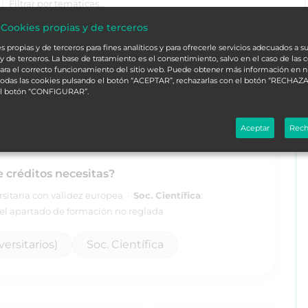
 Cookies propias y de terceros
 propias y de terceros para fines analíticos y para ofrecerle servicios adecuados a su
a medicina
T
y de terceros. La base de tratamiento es el consentimiento, salvo en el caso de las 
ara el correcto funcionamiento del sitio web. Puede obtener más información en 
 todas las cookies pulsando el botón “ACEPTAR”, rechazarlas con el botón “RECHAZA
el botón “CONFIGURAR”.
ORDENAR
Aceptar
Rech
e créditos necesitas?
ersitaria con validez europea ·
Soc. Científica
:
l apartado de formación no reglada
ersitarios)
Soc. Científica