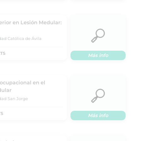
erior en Lesión Medular:
ad Católica de Ávila
CTS
Más info
 ocupacional en el
dular
idad San Jorge
TS
Más info