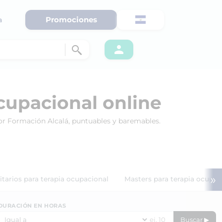
Promociones
a
cupacional online
por Formación Alcalá, puntuables y baremables.
»
itarios para terapia ocupacional
Masters para terapia ocupac
DURACIÓN EN HORAS
Buscar ▶