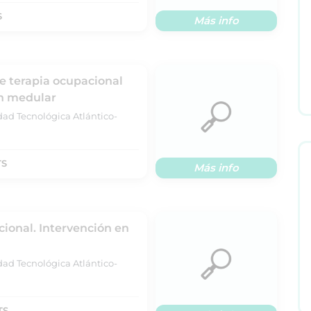
S
Más info
e terapia ocupacional
ón medular
dad Tecnológica Atlántico-
TS
Más info
ional. Intervención en
dad Tecnológica Atlántico-
TS