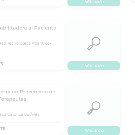
Más info
bilitadora al Paciente
dad Tecnológica Atlántico-
TS
Más info
erior en Prevención de
 Terapeutas
ad Católica de Ávila
CTS
Más info