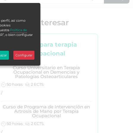
e puede interesar
 perfil, así como
cookies
nuestra
Política de
R”, o bien configurar
Cursos para terapia
ocupacional
azar
Configurar
Curso Universitario en Terapia
Ocupacional en Demencias y
Patologías Osteoarticulares
50 horas
2 ECTS
/
Curso de Programa de Intervención en
Artrosis de Mano por Terapia
Ocupacional
50 horas
2 ECTS
/