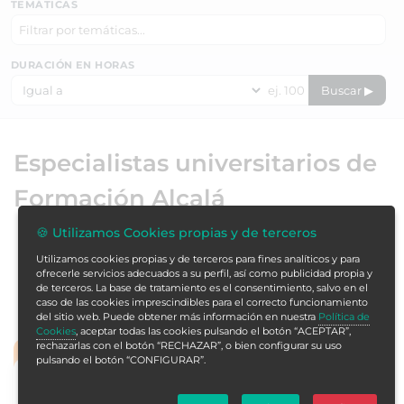
TEMÁTICAS
DURACIÓN EN HORAS
Buscar ▶
Especialistas universitarios de
Formación Alcalá
🍪 Utilizamos Cookies propias y de terceros
ORDENAR
Utilizamos cookies propias y de terceros para fines analíticos y para
ofrecerle servicios adecuados a su perfil, así como publicidad propia y
de terceros. La base de tratamiento es el consentimiento, salvo en el
caso de las cookies imprescindibles para el correcto funcionamiento
del sitio web. Puede obtener más información en nuestra
Política de
Cookies
, aceptar todas las cookies pulsando el botón “ACEPTAR”,
rechazarlas con el botón “RECHAZAR”, o bien configurar su uso
SIN TESINA
pulsando el botón “CONFIGURAR”.
Especialista Universitario para Matronas en
Atención a la Gestante