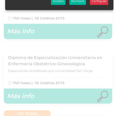
Aceptar
Rechazar
Configurar
Especialista Acreditado por Universidad de Vitoria-Gasteiz
750 horas
30 Créditos ECTS
Más info
Diploma de Especialización Universitaria en
Enfermería Obstétrico-Ginecológica
Especialista Acreditado por Universidad San Jorge
750 horas
30 Créditos ECTS
Más info
SIN TESINA