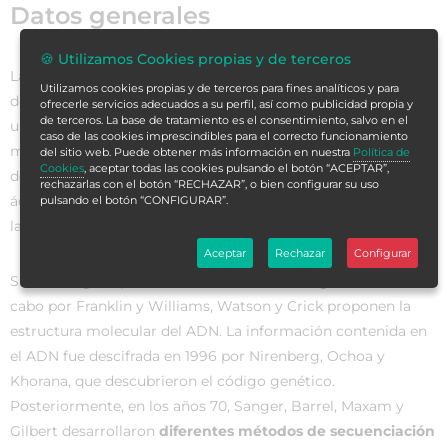
Datos generales
🍪 Utilizamos Cookies propias y de terceros
La
biología molecular
es la ciencia que se dedica al estudio
Utilizamos cookies propias y de terceros para fines analíticos y para
de los
procesos que se desarrollan en los seres vivos,
desde
ofrecerle servicios adecuados a su perfil, así como publicidad propia y
de terceros. La base de tratamiento es el consentimiento, salvo en el
un punto de vista ultraestructural. El origen de la biología
caso de las cookies imprescindibles para el correcto funcionamiento
molecular data de
principios de 1940
, donde Avery
del sitio web. Puede obtener más información en nuestra
Política de
Cookies
, aceptar todas las cookies pulsando el botón “ACEPTAR”,
demuestra que la transformación bacteriana depende del
rechazarlas con el botón “RECHAZAR”, o bien configurar su uso
ácido desoxirribonucleico o ADN, capaz de acarrear consigo
pulsando el botón “CONFIGURAR”.
la información genética.
Aceptar
Rechazar
Configurar
Sin embargo, a partir de los estudios radiológicos llevados a
cabo por Franklin y Williams, Watson y Crick proponen la
estructura molecular del ADN. La información contenida en
el ADN fue descifrada en 1996 por Nirenberg, Ochoa y
Khorana, que descubrieron el código genético.
Posteriormente, en los años 70, Sanger, Barrel, Maxam y
Gilbert desarrollaron
diferentes métodos de secuenciación