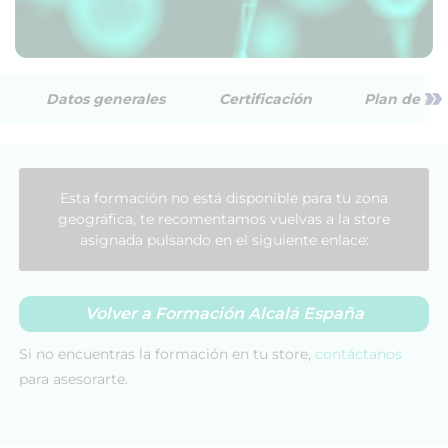
»
Datos generales
Certificación
Plan de est
Esta formación no está disponible para tu zona
geográfica, te recomentamos vuelvas a la store
asignada pulsando en el siguiente enlace:
Volver a Formación Alcalá España
Si no encuentras la formación en tu store,
contáctanos
para asesorarte.