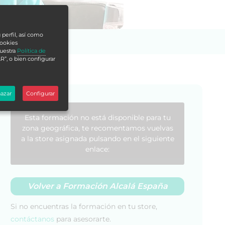
 perfil, así como
cookies
nuestra
Política de
R”, o bien configurar
azar
Configurar
Esta formación no está disponible para tu
zona geográfica, te recomentamos vuelvas
a la store asignada pulsando en el siguiente
enlace:
Volver a Formación Alcalá España
Si no encuentras la formación en tu store,
contáctanos
para asesorarte.