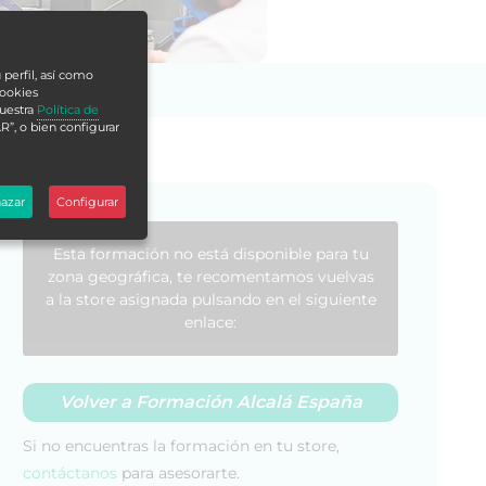
 perfil, así como
cookies
nuestra
Política de
R”, o bien configurar
azar
Configurar
Esta formación no está disponible para tu
zona geográfica, te recomentamos vuelvas
a la store asignada pulsando en el siguiente
enlace:
Volver a Formación Alcalá España
Si no encuentras la formación en tu store,
contáctanos
para asesorarte.