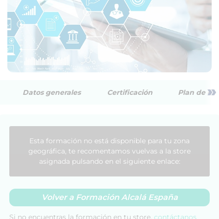
»
Datos generales
Certificación
Plan de est
Esta formación no está disponible para tu zona
geográfica, te recomentamos vuelvas a la store
asignada pulsando en el siguiente enlace:
Volver a Formación Alcalá España
Si no encuentras la formación en tu store,
contáctanos