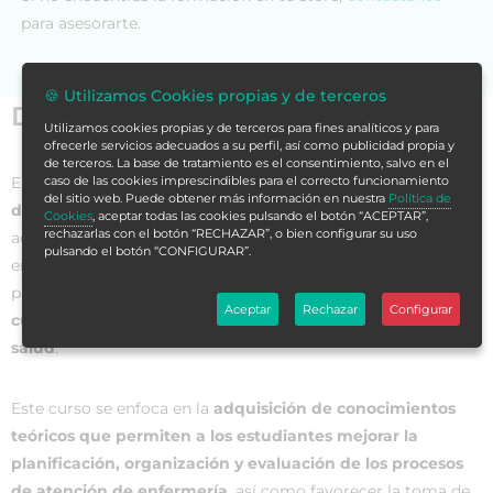
para asesorarte.
🍪 Utilizamos Cookies propias y de terceros
Datos generales
Utilizamos cookies propias y de terceros para fines analíticos y para
ofrecerle servicios adecuados a su perfil, así como publicidad propia y
de terceros. La base de tratamiento es el consentimiento, salvo en el
El
Curso Universitario en Gestión Estratégica de Cuidados
caso de las cookies imprescindibles para el correcto funcionamiento
del sitio web. Puede obtener más información en nuestra
Política de
de Enfermería
es una propuesta formativa de alto nivel
Cookies
, aceptar todas las cookies pulsando el botón “ACEPTAR”,
rechazarlas con el botón “RECHAZAR”, o bien configurar su uso
académico diseñada para dotar a los profesionales de
pulsando el botón “CONFIGURAR”.
enfermería de las competencias y habilidades necesarias
para desempeñar un rol de
liderazgo en la gestión de los
Aceptar
Rechazar
Configurar
cuidados de enfermería en diferentes ámbitos de la
salud
.
Este curso se enfoca en la
adquisición de conocimientos
teóricos que permiten a los estudiantes mejorar la
planificación, organización y evaluación de los procesos
de atención de enfermería
, así como favorecer la toma de