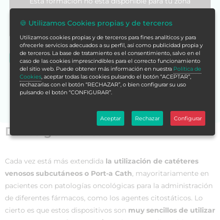
Esta formación no está disponible para tu zona
geográfica, te recomentamos vuelvas a la store
asignada pulsando en el siguiente enlace:
🍪 Utilizamos Cookies propias y de terceros
Utilizamos cookies propias y de terceros para fines analíticos y para
ofrecerle servicios adecuados a su perfil, así como publicidad propia y
de terceros. La base de tratamiento es el consentimiento, salvo en el
Volver a Formación Alcalá España
caso de las cookies imprescindibles para el correcto funcionamiento
del sitio web. Puede obtener más información en nuestra
Política de
Si no encuentras la formación en tu store,
contáctanos
Cookies
, aceptar todas las cookies pulsando el botón “ACEPTAR”,
rechazarlas con el botón “RECHAZAR”, o bien configurar su uso
para asesorarte.
pulsando el botón “CONFIGURAR”.
Aceptar
Rechazar
Configurar
Datos generales
Cada vez está más extendida
la utilización de catéteres
venosos subcutáneos o Port-a Cath
, mayoritariamente en
pacientes con patologías oncológicas para la administración
de diferentes fármacos, como los agentes citostáticos. Lo
cierto es que estos dispositivos son
muy sencillos de utilizar