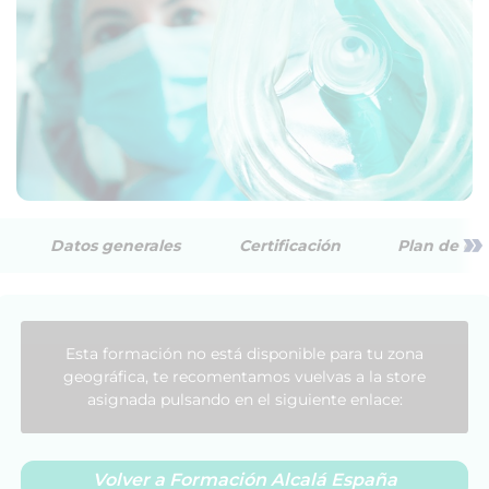
»
Datos generales
Certificación
Plan de est
Esta formación no está disponible para tu zona
geográfica, te recomentamos vuelvas a la store
asignada pulsando en el siguiente enlace:
Volver a Formación Alcalá España