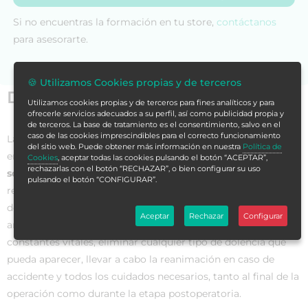
Si no encuentras la formación en tu store,
contáctanos
para asesorarte.
🍪 Utilizamos Cookies propias y de terceros
Datos generales
Utilizamos cookies propias y de terceros para fines analíticos y para
ofrecerle servicios adecuados a su perfil, así como publicidad propia y
de terceros. La base de tratamiento es el consentimiento, salvo en el
caso de las cookies imprescindibles para el correcto funcionamiento
La anestesiología es una especialidad de medicina enfocada
del sitio web. Puede obtener más información en nuestra
Política de
en
la atención y cuidados de los pacientes que van a
Cookies
, aceptar todas las cookies pulsando el botón “ACEPTAR”,
rechazarlas con el botón “RECHAZAR”, o bien configurar su uso
someterse a un proceso quirúrgico
y otros que pueden
pulsando el botón “CONFIGURAR”.
resultar molestos y dolorosos. Los profesionales sanitarios
de esta rama no solo se encargan de preparar a la persona
Aceptar
Rechazar
Configurar
antes de la intervención, sino también de mantener sus
constantes vitales, eliminar cualquier tipo de dolencia que
pueda aparecer, llevar a cabo la reanimación en caso de
accidente y todos los cuidados necesarios, tanto al final de la
operación como durante la etapa postoperatoria.