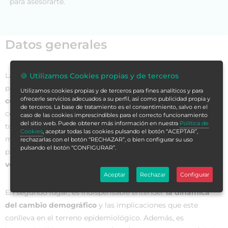
para asesorarte.
Datos generales
La respuesta a los
retos del envejecimiento
requiere de la
🍪 Utilizamos Cookies propias y de terceros
participación de profesionales sensibles al tema que cuenten
Utilizamos cookies propias y de terceros para fines analíticos y para
ofrecerle servicios adecuados a su perfil, así como publicidad propia y
con conocimientos actualizados y específicos
y
de terceros. La base de tratamiento es el consentimiento, salvo en el
competencias apropiadas, y este tipo de profesionales es
caso de las cookies imprescindibles para el correcto funcionamiento
del sitio web. Puede obtener más información en nuestra
Política de
todavía escaso en nuestro país. De hecho, para responder de
Cookies
, aceptar todas las cookies pulsando el botón “ACEPTAR”,
manera sólida y efectiva a esta situación, es necesario, en
rechazarlas con el botón “RECHAZAR”, o bien configurar su uso
pulsando el botón “CONFIGURAR”.
primer lugar,
conocer y comprender al envejecimiento y la
vejez
como procesos tanto biológicos como sociales.
Aceptar
Rechazar
Configurar
En segundo lugar, es indispensable entender
la dinámica
del cambio demográfico
y las implicaciones que este
conlleva en el terreno epidemiológico. Además, es