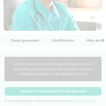
»
Datos generales
Certificación
Plan de est
Esta formación no está disponible para tu zona
geográfica, te recomentamos vuelvas a la store
asignada pulsando en el siguiente enlace:
Volver a Formación Alcalá España
Si no encuentras la formación en tu store,
contáctanos