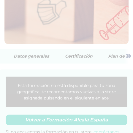
»
Datos generales
Certificación
Plan de est
Esta formación no está disponible para tu zona
geográfica, te recomentamos vuelvas a la store
asignada pulsando en el siguiente enlace:
Volver a Formación Alcalá España
Si no encuentras la formación en tu store,
contáctanos