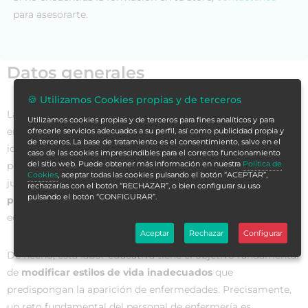
para asesorarte.
Datos generales
🍪 Utilizamos Cookies propias y de terceros
Las
acciones de promoción de la salud y prevención
de
Utilizamos cookies propias y de terceros para fines analíticos y para
enfermedades y riesgos son los pilares fundamentales que
ofrecerle servicios adecuados a su perfil, así como publicidad propia y
de terceros. La base de tratamiento es el consentimiento, salvo en el
identifican a la
atención primaria de salud
, donde el
caso de las cookies imprescindibles para el correcto funcionamiento
del sitio web. Puede obtener más información en nuestra
Política de
personal de enfermería, como miembro del equipo de salud,
Cookies
, aceptar todas las cookies pulsando el botón “ACEPTAR”,
juega un importante papel, tanto en la
evaluación de las
rechazarlas con el botón “RECHAZAR”, o bien configurar su uso
pulsando el botón “CONFIGURAR”.
personas, las familias y el entorno
como una labor
educativa.
Aceptar
Rechazar
Configurar
De hecho, esta labor educativa tiene el objetivo fundamental
de
modificar estilos de vida inadecuados
que
predispongan la aparición de enfermedades. Precisamente,
un reto fundamental del personal de enfermería es