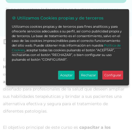
Si no encuentras la formación en tu store,
contáctanos
para asesorarte.
🍪 Utilizamos Cookies propias y de terceros
Utilizamos cookies propias y de terceros para fines analíticos y para
ofrecerle servicios adecuados a su perfil, así como publicidad propia y
de terceros. La base de tratamiento es el consentimiento, salvo en el
Datos generales
caso de las cookies imprescindibles para el correcto funcionamiento
del sitio web. Puede obtener más información en nuestra
Política de
Cookies
, aceptar todas las cookies pulsando el botón “ACEPTAR”,
rechazarlas con el botón “RECHAZAR”, o bien configurar su uso
El
Curso Universitario en Dominio de Técnicas
pulsando el botón “CONFIGURAR”.
Hipopresivas en Práctica Clínica
es una formación
especializada que
ofrece conocimientos y habilidades para
Aceptar
Rechazar
Configurar
aplicar las técnicas hipopresivas en el ámbito clínico
. Está
diseñado para profesionales de la salud que deseen ampliar
sus habilidades terapéuticas y brindar a sus pacientes una
alternativa efectiva y segura para el tratamiento de
diferentes patologías.
El objetivo principal de este curso es
capacitar a los