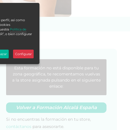
 perfil, así como
cookies
nuestra
Política de
R”, o bien configurar
azar
Configurar
Esta formación no está disponible para tu
zona geográfica, te recomentamos vuelvas
a la store asignada pulsando en el siguiente
enlace:
Volver a Formación Alcalá España
Si no encuentras la formación en tu store,
contáctanos
para asesorarte.