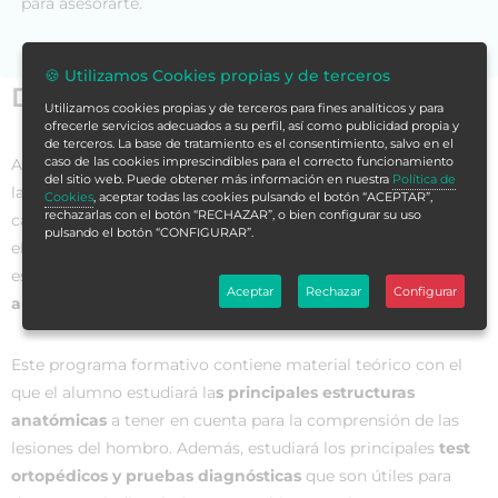
para asesorarte.
🍪 Utilizamos Cookies propias y de terceros
Datos generales
Utilizamos cookies propias y de terceros para fines analíticos y para
ofrecerle servicios adecuados a su perfil, así como publicidad propia y
de terceros. La base de tratamiento es el consentimiento, salvo en el
caso de las cookies imprescindibles para el correcto funcionamiento
Actualmente,
la articulación del hombro
constituye una de
del sitio web. Puede obtener más información en nuestra
Política de
las estructuras con
mayor frecuencia de lesión
, dadas sus
Cookies
, aceptar todas las cookies pulsando el botón “ACEPTAR”,
rechazarlas con el botón “RECHAZAR”, o bien configurar su uso
características anatómicas, su ubicación y sus relaciones con
pulsando el botón “CONFIGURAR”.
el resto de elementos del cuerpo. En la mayoría de los casos,
este tipo de lesiones se suelen
tratar, rehabilitar y recuperar
Aceptar
Rechazar
Configurar
a través de la fisioterapia
.
Este programa formativo contiene material teórico con el
que el alumno estudiará la
s principales estructuras
anatómicas
a tener en cuenta para la comprensión de las
lesiones del hombro. Además, estudiará los principales
test
ortopédicos y pruebas diagnósticas
que son útiles para