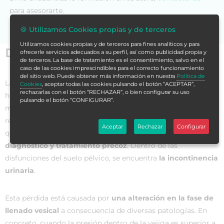
para asesorarte.
🍪 Utilizamos Cookies propias y de terceros
Utilizamos cookies propias y de terceros para fines analíticos y para
Datos generales
ofrecerle servicios adecuados a su perfil, así como publicidad propia y
de terceros. La base de tratamiento es el consentimiento, salvo en el
caso de las cookies imprescindibles para el correcto funcionamiento
del sitio web. Puede obtener más información en nuestra
Política de
Las
alteraciones del suelo pélvico
siguen siendo, a día de
Cookies
, aceptar todas las cookies pulsando el botón “ACEPTAR”,
rechazarlas con el botón “RECHAZAR”, o bien configurar su uso
hoy, un tema tabú en nuestra sociedad. Se estima que, al
pulsando el botón “CONFIGURAR”.
menos,
un tercio de la población padece alguna patología
relacionada con el suelo pélvico, pero son pocos los casos
Aceptar
Rechazar
Configurar
que salen a la luz, a pesar de la importancia que tienen
un
diagnóstico y tratamiento precoz
. Dentro de las
disfunciones del suelo pélvico, se encuentra
la incontinencia
urinaria
.
Esta pérdida está causada por
una alteración en la fase de
llenado vesical
a consecuencia de diversas patologías. En
concreto, cuando la presión dentro de la vejiga es superior a