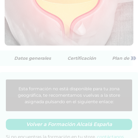
»
Datos generales
Certificación
Plan de est
Esta formación no está disponible para tu zona
geográfica, te recomentamos vuelvas a la store
asignada pulsando en el siguiente enlace:
Volver a Formación Alcalá España
Si no encuentras la formación en tu store,
contáctanos