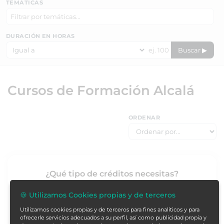
TEMÁTICAS
DURACIÓN EN HORAS
Buscar ▶
Cursos de Formación Alcalá
ORDENAR
¿Qué tipo de créditos necesitas?
Créditos ECTS
: acreditación universitaria con validez
🍪 Utilizamos Cookies propias y de terceros
europea ·
Soc. Científica
: baremable/puntuable en el
Utilizamos cookies propias y de terceros para fines analíticos y para
apartado de formación no reglada
ofrecerle servicios adecuados a su perfil, así como publicidad propia y