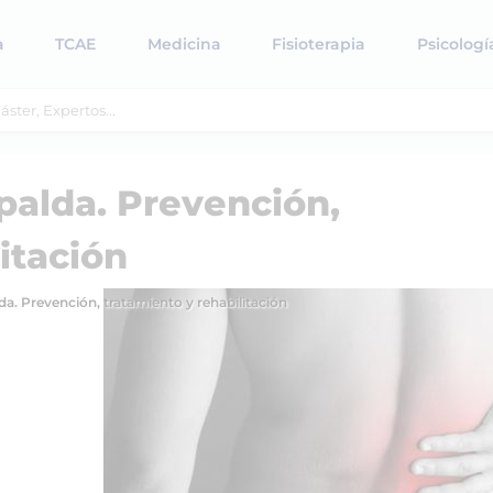
a
TCAE
Medicina
Fisioterapia
Psicologí
palda. Prevención,
itación
da. Prevención, tratamiento y rehabilitación