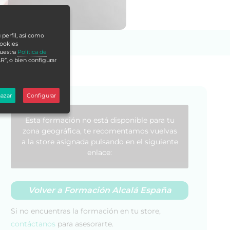
 perfil, así como
cookies
nuestra
Política de
R”, o bien configurar
azar
Configurar
Esta formación no está disponible para tu
zona geográfica, te recomentamos vuelvas
a la store asignada pulsando en el siguiente
enlace:
Volver a Formación Alcalá España
Si no encuentras la formación en tu store,
contáctanos
para asesorarte.