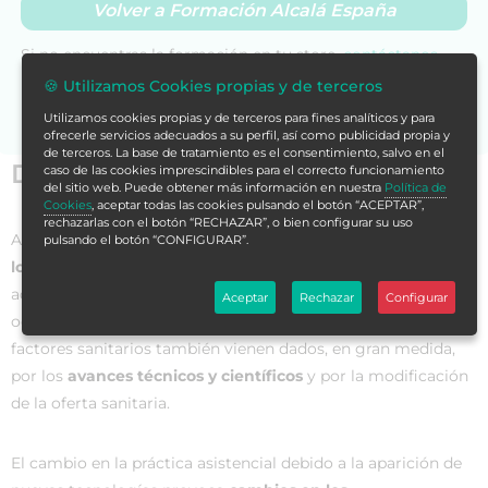
Volver a Formación Alcalá España
Si no encuentras la formación en tu store,
contáctanos
para asesorarte.
🍪 Utilizamos Cookies propias y de terceros
Utilizamos cookies propias y de terceros para fines analíticos y para
ofrecerle servicios adecuados a su perfil, así como publicidad propia y
de terceros. La base de tratamiento es el consentimiento, salvo en el
Datos generales
caso de las cookies imprescindibles para el correcto funcionamiento
del sitio web. Puede obtener más información en nuestra
Política de
Cookies
, aceptar todas las cookies pulsando el botón “ACEPTAR”,
rechazarlas con el botón “RECHAZAR”, o bien configurar su uso
Actualmente, los profesionales han estado
muy atentos a
pulsando el botón “CONFIGURAR”.
los cambios que se producen en su entorno
para poder
adaptarse. De esta adaptación depende, en muchas
Aceptar
Rechazar
Configurar
ocasiones, su futuro. En este sentido, los cambios en los
factores sanitarios también vienen dados, en gran medida,
por los
avances técnicos y científicos
y por la modificación
de la oferta sanitaria.
El cambio en la práctica asistencial debido a la aparición de