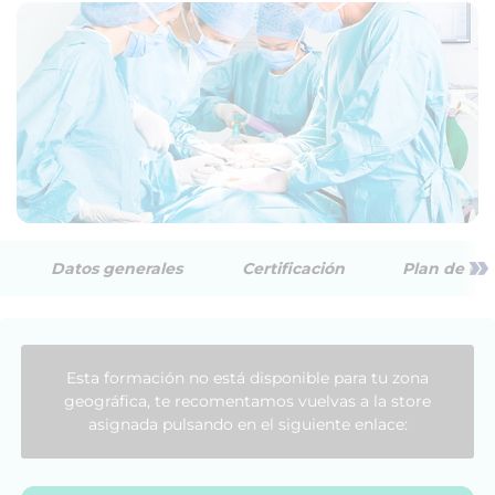
»
Datos generales
Certificación
Plan de est
Esta formación no está disponible para tu zona
geográfica, te recomentamos vuelvas a la store
asignada pulsando en el siguiente enlace: