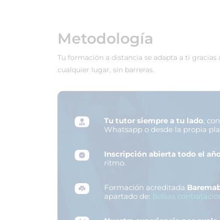
Metodología
Tu formación a distancia se adapta a ti gracias
cualquier lugar, sin barreras.
Tu tutor siempre a tu lado
, co
Whatsapp o desde la propia pl
Inscripción abierta todo el añ
ritmo.
Formación acreditada
Baremab
apartado de:
Bolsas contratació