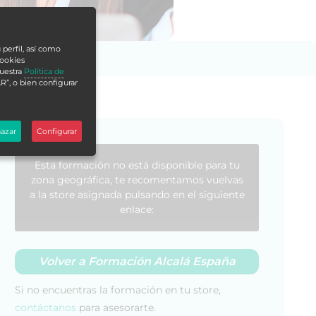
 perfil, así como
cookies
nuestra
Política de
R”, o bien configurar
azar
Configurar
Esta formación no está disponible para tu
zona geográfica, te recomentamos vuelvas
a la store asignada pulsando en el siguiente
enlace:
Volver a Formación Alcalá España
Si no encuentras la formación en tu store,
contáctanos
para asesorarte.