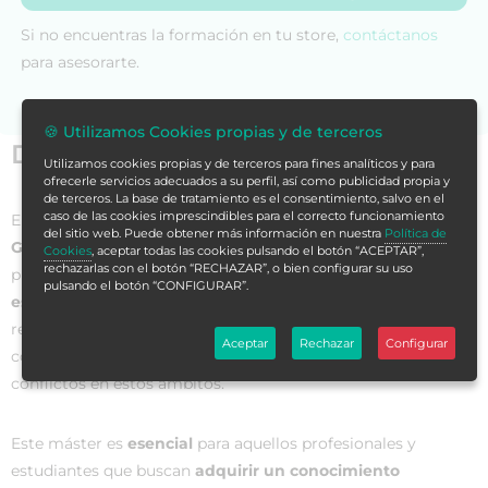
Si no encuentras la formación en tu store,
contáctanos
para asesorarte.
🍪 Utilizamos Cookies propias y de terceros
Datos generales
Utilizamos cookies propias y de terceros para fines analíticos y para
ofrecerle servicios adecuados a su perfil, así como publicidad propia y
de terceros. La base de tratamiento es el consentimiento, salvo en el
caso de las cookies imprescindibles para el correcto funcionamiento
El
Máster de Formación Permanente en Violencia de
del sitio web. Puede obtener más información en nuestra
Política de
Género, Diversidad y Resolución de Conflictos
es un
Cookies
, aceptar todas las cookies pulsando el botón “ACEPTAR”,
rechazarlas con el botón “RECHAZAR”, o bien configurar su uso
programa académico enfocado en
brindar una formación
pulsando el botón “CONFIGURAR”.
especializada y actualizada
en los diferentes aspectos
relacionados con la violencia de género y la diversidad, así
Aceptar
Rechazar
Configurar
como en ofrecer herramientas para la resolución de
conflictos en estos ámbitos.
Este máster es
esencial
para aquellos profesionales y
estudiantes que buscan
adquirir un conocimiento