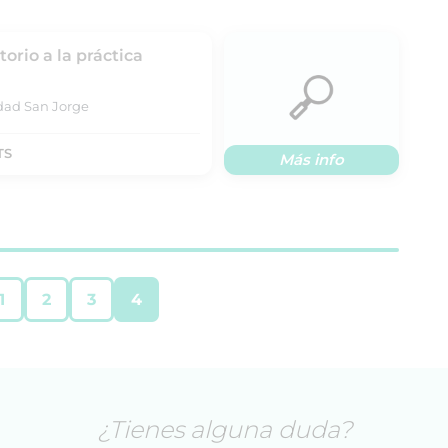
orio a la práctica
idad San Jorge
TS
Más info
1
2
3
4
¿Tienes alguna duda?