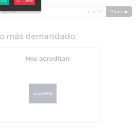
azar
Configurar
DURACIÓN EN HORAS
Buscar ▶
o más demandado
Nos acreditan