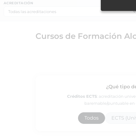
ACREDITACIÓN
Cursos de Formación Alc
¿Qué tipo d
Créditos ECTS
: acreditación univ
baremable/puntuable en e
Todos
ECTS (Univ