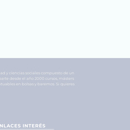
dad y ciencias sociales compuesto de un
parte desde el año 2000 cursos, másters
tuables en bolsas y baremos. Si quieres
NLACES INTERÉS