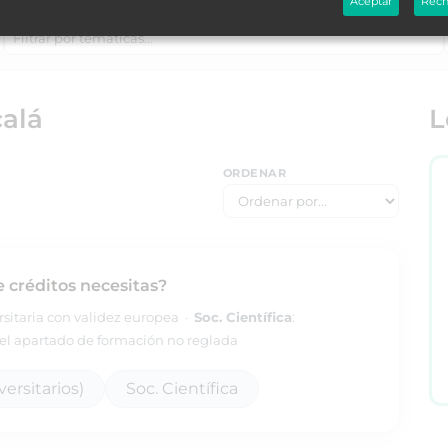
Aceptar
Rech
TEMÁTICAS
alá
L
ORDENAR
e créditos necesitas?
ersitaria con validez europea ·
Soc. Científica
:
l apartado de formación no reglada
ersitarios)
Soc. Científica