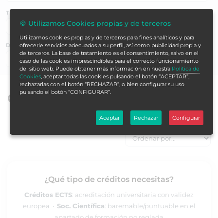
TEMÁTICAS
🍪 Utilizamos Cookies propias y de terceros
Utilizamos cookies propias y de terceros para fines analíticos y para
ofrecerle servicios adecuados a su perfil, así como publicidad propia y
DURACIÓN EN HORAS
de terceros. La base de tratamiento es el consentimiento, salvo en el
Buscar ▶
caso de las cookies imprescindibles para el correcto funcionamiento
del sitio web. Puede obtener más información en nuestra
Política de
Cookies
, aceptar todas las cookies pulsando el botón “ACEPTAR”,
rechazarlas con el botón “RECHAZAR”, o bien configurar su uso
pulsando el botón “CONFIGURAR”.
Cursos de Formación Alcalá
Aceptar
Rechazar
Configurar
ORDENAR
¿Qué tipo de créditos necesitas?
Créditos ECTS
: acreditación universitaria con validez
europea ·
Soc. Científica
: baremable/puntuable en el
apartado de formación no reglada