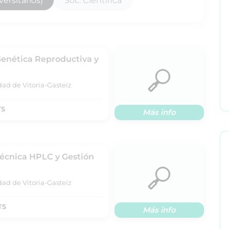
ersitarios)
Soc. Científica
Genética Reproductiva y
dad de Vitoria-Gasteiz
TS
Más info
Técnica HPLC y Gestión
dad de Vitoria-Gasteiz
TS
Más info