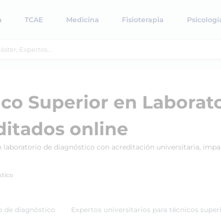
a
TCAE
Medicina
Fisioterapia
Psicologí
ico Superior en Laborat
ditados online
n laboratorio de diagnóstico con acreditación universitaria, im
stico
o de diagnóstico
Expertos universitarios para técnicos super