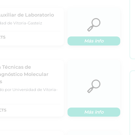
uxiliar de Laboratorio
dad de Vitoria-Gasteiz
CTS
Más info
n Técnicas de
iagnóstico Molecular
s
do por Universidad de Vitoria-
CTS
Más info