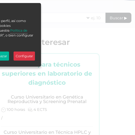
DURACIÓN EN HORAS
Buscar ▶
 perfil, así como
cookies
nuestra
Política de
R”, o bien configurar
e puede interesar
azar
Configurar
Cursos para técnicos
superiores en laboratorio de
diagnóstico
Curso Universitario en Genética
Reproductiva y Screening Prenatal
100 horas
4 ECTS
/
Curso Universitario en Técnica HPLC y