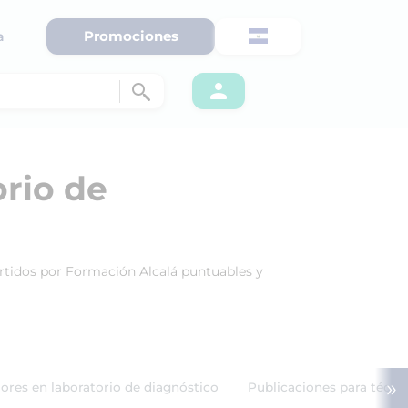
Promociones
a
orio de
partidos por Formación Alcalá puntuables y
»
iores en laboratorio de diagnóstico
Publicaciones para técni